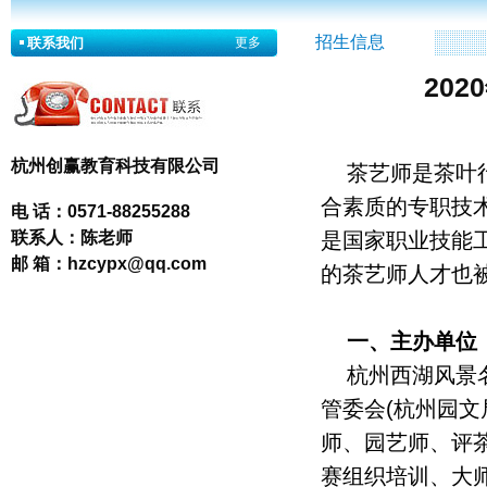
招生信息
联系我们
更多
20
杭州创赢教育科技有限公司
茶艺师是茶叶
合素质的专职技
电 话：
0571-88255288
联系人：
陈老师
是国家职业技能
邮 箱：
hzcypx@qq.com
的茶艺师人才也
一、主办单位
杭州西湖风景
管委会(杭州园
师、园艺师、评
赛组织培训、大